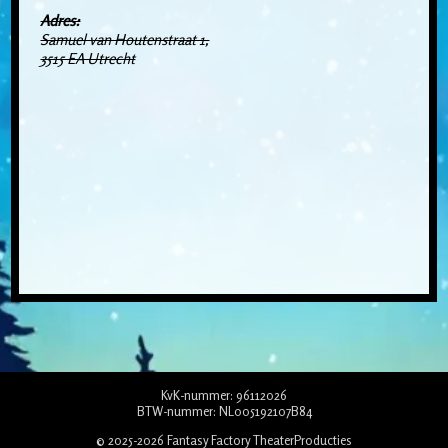
Adres:
Samuel van Houtenstraat 1,
3515 EA Utrecht
KvK-nummer: 96112026
BTW-nummer: NL005192107B84
© 2025-2026 Fantasy Factory TheaterProducties