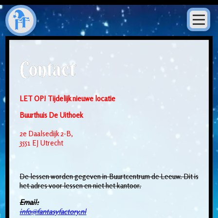
Contact
LET OP! Tijdelijk nieuwe locatie
Buurthuis De Uithoek
2e Daalsedijk 2-B,
3551 EJ Utrecht
De lessen worden gegeven in Buurtcentrum de Leeuw. Dit is
het adres voor lessen en niet het kantoor.
Email:
info@fantasyfactory.nl