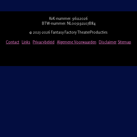
KvK-nummer: 96112026
BTW-nummer: NL005192107B84
© 2025-2026 Fantasy Factory TheaterProducties
Contact
Links
Privacybeleid
Algemene Voorwaarden
Disclaimer
Sitemap